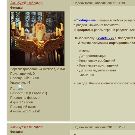
АльбусДамблдор
Поделиться
10 апреля, 2015г. 11:58
Феникс
«
Сообщения
» - видны в любом разде
в раздел, можно их прочитать.
«
Профиль
» рассмотрен в разделе «Ак
Нажав кнопку «
Участники
», попадаем 
А также возможна сортировка по
- Имени
- Дате регистрации
- Количеству сообщений
- Количеству приглашений
Зарегистрирован
: 24 октября, 2014г.
- Дате последнего визита
Приглашений:
0
- Уважении
Сообщений:
13000
Уважение:
+6
«Выход». Данной кнопкой пользоваться
Пол:
Возраст:
30
[1996-03-01]
Провел на форуме:
4 дня 17 часов
Последний визит:
4 июля, 2017г. 21:41
АльбусДамблдор
Поделиться
10 апреля, 2015г. 12:27
Феникс