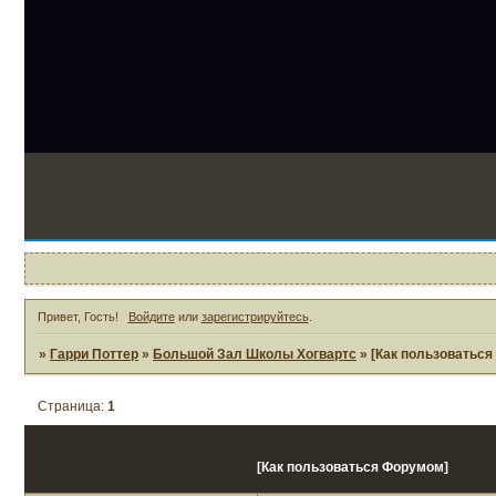
1
Привет, Гость!
Войдите
или
зарегистрируйтесь
.
»
Гарри Поттер
»
Большой Зал Школы Хогвартс
»
[Как пользоватьс
Страница:
1
[Как пользоваться Форумом]