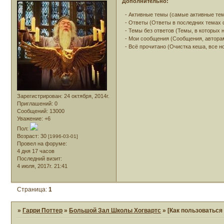
Дополнительно:
- Активные темы (самые активные те
- Ответы (Ответы в последних темах
- Темы без ответов (Темы, в которых н
- Мои сообщения (Сообщения, автора
- Всё прочитано (Очистка кеша, все 
Зарегистрирован
: 24 октября, 2014г.
Приглашений:
0
Сообщений:
13000
Уважение:
+6
Пол:
Возраст:
30
[1996-03-01]
Провел на форуме:
4 дня 17 часов
Последний визит:
4 июля, 2017г. 21:41
Страница:
1
»
Гарри Поттер
»
Большой Зал Школы Хогвартс
»
[Как пользоватьс