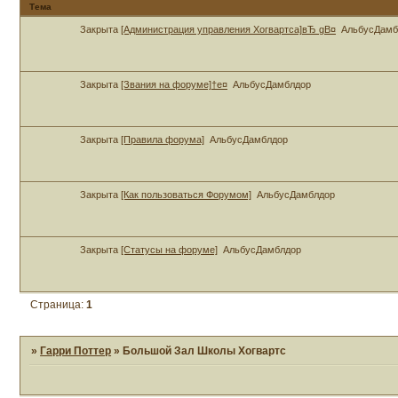
Тема
Закрыта
[Администрация управления Хогвартса]вЂ gВ¤
АльбусДамб
Закрыта
[Звания на форуме]†e¤
АльбусДамблдор
Закрыта
[Правила форума]
АльбусДамблдор
Закрыта
[Как пользоваться Форумом]
АльбусДамблдор
Закрыта
[Статусы на форуме]
АльбусДамблдор
Страница:
1
»
Гарри Поттер
»
Большой Зал Школы Хогвартс