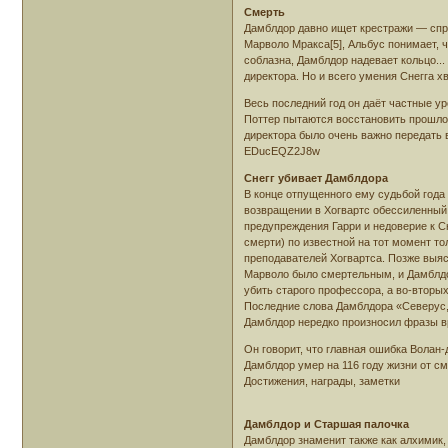
Смерть
Дамблдор давно ищет крестражи — спр
Марволо Мракса[5], Альбус понимает, 
соблазна, Дамблдор надевает кольцо...
директора. Но и всего умения Снегга х
Весь последний год он даёт частные у
Поттер пытаются восстановить прошлое
директора было очень важно передать в
EDucEQZ2J8w
Снегг убивает Дамблдора
В конце отпущенного ему судьбой года
возвращении в Хогвартс обессиленный
предупреждения Гарри и недоверие к 
смерти) по известной на тот момент т
преподавателей Хогвартса. Позже выяс
Марволо было смертельным, и Дамблдо
убить старого профессора, а во-вторых
Последние слова Дамблдора «Северус, 
Дамблдор нередко произносил фразы в
Он говорит, что главная ошибка Волан
Дамблдор умер на 116 году жизни от с
Достижения, награды, заметки
Дамблдор и Старшая палочка
Дамблдор знаменит также как алхимик,