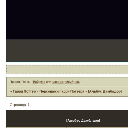
1
Привет, Гость!
Войдите
или
зарегистрируйтесь
.
»
Гарри Поттер
»
Персонажи Гарри Поттера
»
[Альбус Дамблдор]
Страница:
1
[Альбус Дамблдор]