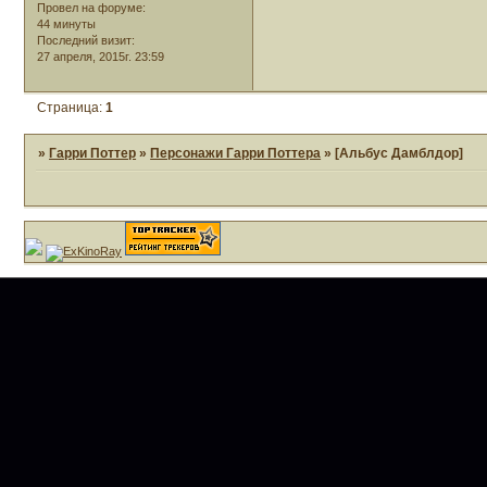
Провел на форуме:
44 минуты
Последний визит:
27 апреля, 2015г. 23:59
Страница:
1
»
Гарри Поттер
»
Персонажи Гарри Поттера
»
[Альбус Дамблдор]