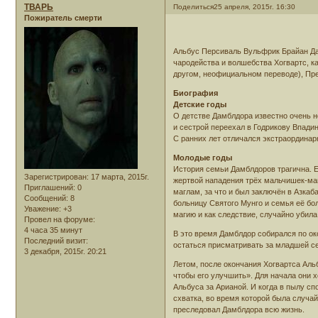
ТВАРЬ
Поделиться
25 апреля, 2015г. 16:30
Пожиратель смерти
Альбус Персиваль Вульфрик Брайан Дам
чародейства и волшебства Хогвартс, к
другом, неофициальном переводе), Пр
Биография
Детские годы
О детстве Дамблдора известно очень не
и сестрой переехал в Годрикову Впадин
С ранних лет отличался экстраординар
Молодые годы
История семьи Дамблдоров трагична. Е
Зарегистрирован
: 17 марта, 2015г.
жертвой нападения трёх мальчишек-магл
Приглашений:
0
маглам, за что и был заключён в Азкаб
Сообщений:
8
больницу Святого Мунго и семья её бо
Уважение:
+3
магию и как следствие, случайно убила
Провел на форуме:
4 часа 35 минут
В это время Дамблдор собирался по о
Последний визит:
остаться присматривать за младшей с
3 декабря, 2015г. 20:21
Летом, после окончания Хогвартса Аль
чтобы его улучшить». Для начала они 
Альбуса за Арианой. И когда в пылу сп
схватка, во время которой была случайн
преследовал Дамблдора всю жизнь.