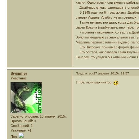
камня. Одно время они вместе работал
Дамблдор открыл двенадцать способо
В 1945 году, на 64 году жизни, Дамбл
смерти Арианы Альбус не встречался. 
Также неизвестна дата, когда Дамблдо
Барти Крауча (приблизительно через г
К моменту окончания Хогвартса Дамбл
Золотой медалью за эпохальное высту
Мерлина первой степени (видимо, за п
Его Патронус принимал форму феник
Его боггарт, как сказала сама Роулин
Еиналеж, то увидел бы живыми и счаст
Swimmer
Поделиться
27 апреля, 2015г. 23:57
Участник
†f¤Великий махинатор
Зарегистрирован
: 15 апреля, 2015г.
Приглашений:
0
Сообщений:
1
Уважение:
+1
Пол: