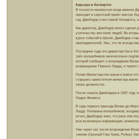
Карьера в Хогвартсе
В точности неизвестно когда именно Да
приходит в сиротский приют миссис Коу
год. Дамблдор стал главой Хогвартса, 
Как директор, Дамблдор много сделал 
учительству жестоких людей. Во-вторых
курсе событий в Школе, Дамблдор стар
преподавателей. Увы, это не всегда ем
Последние годы его директорства в Хо
трёх волшебников окончательно подтве
которой сообщает о возрождении Волан
возвращения Тёмного Лорда, и теряет п
Позже Министерство магии и вовсе отс
старшего заместителя министра магии 
своих должностях.
После смерти Дамблдора в 1997 году п
Орден Феникса
В годы первого прихода Волан-де-Мор
Лорду. Половина волшебников, входивш
исчез, Дамблдор знал, что рано или по
всю возможную информацию, вниматель
Уже через час после возрождения Вола
членов (Грозный Глаз Грюм, Рубеус Хаг