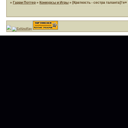
»
Гарри Поттер
»
Конкурсы и Игры
»
[Краткость - сестра таланта]†e¤