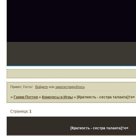
2
Привет, Гость!
Войдите
или
зарегистрируйтесь
.
»
Гарри Поттер
»
Конкурсы и Игры
»
[Краткость - сестра таланта]†e¤
Страница:
1
[Краткость - сестра таланта]†e¤