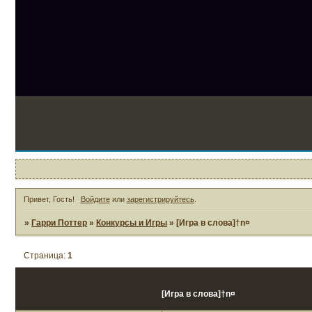
2
Привет, Гость!
Войдите
или
зарегистрируйтесь
.
»
Гарри Поттер
»
Конкурсы и Игры
»
[Игра в слова]†n¤
Страница:
1
[Игра в слова]†n¤