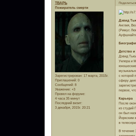
ТВАРЬ
Поделиться
Пожиратель смерти
Дэвид Ть
Англия, Ве
(Римус Люп
Ауфшнайтер
Биографи
Детство и
Дэвид Тьюл
Уилера и М
юношеские 
музыкально
Зарегистрирован
: 17 марта, 2015г.
с которой 
Приглашений:
0
сферу деят
Сообщений:
8
зарегистри
Уважение:
+3
первое, чт
Провел на форуме:
4 часа 35 минут
Карьера
Последний визит:
После окон
3 декабря, 2015г. 20:21
из студий 
он был наз
Йоркским к
в телесери
В течение 
затмение» 