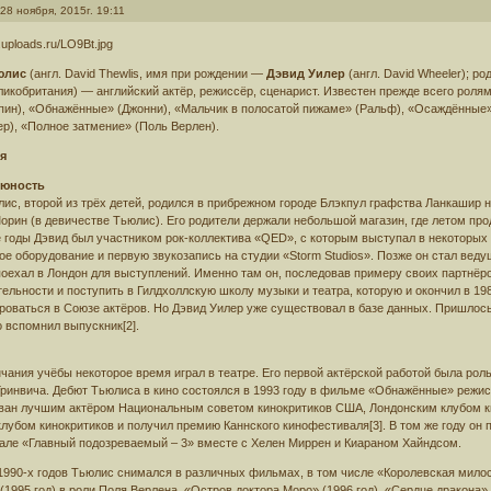
28 ноября, 2015г. 19:11
юлис
(англ. David Thewlis, имя при рождении —
Дэвид Уилер
(англ. David Wheeler); р
ликобритания) — английский актёр, режиссёр, сценарист. Известен прежде всего роля
ин), «Обнажённые» (Джонни), «Мальчик в полосатой пижаме» (Ральф), «Осаждённые» 
), «Полное затмение» (Поль Верлен).
я
 юность
ис, второй из трёх детей, родился в прибрежном городе Блэкпул графства Ланкашир 
орин (в девичестве Тьюлис). Его родители держали небольшой магазин, где летом прод
годы Дэвид был участником рок-коллектива «QED», с которым выступал в некоторых о
е оборудование и первую звукозапись на студии «Storm Studios». Позже он стал веду
поехал в Лондон для выступлений. Именно там он, последовав примеру своих партнёр
ельности и поступить в Гилдхоллскую школу музыки и театра, которую и окончил в 19
роваться в Союзе актёров. Но Дэвид Уилер уже существовал в базе данных. Пришлос
о вспомнил выпускник[2].
чания учёбы некоторое время играл в театре. Его первой актёрской работой была роль
Гринвича. Дебют Тьюлиса в кино состоялся в 1993 году в фильме «Обнажённые» режи
ван лучшим актёром Национальным советом кинокритиков США, Лондонским клубом кин
лубом кинокритиков и получил премию Каннского кинофестиваля[3]. В том же году он
але «Главный подозреваемый – 3» вместе с Хелен Миррен и Киараном Хайндсом.
1990-х годов Тьюлис снимался в различных фильмах, в том числе «Королевская милост
(1995 год) в роли Поля Верлена, «Остров доктора Моро» (1996 год), «Сердце дракона» 