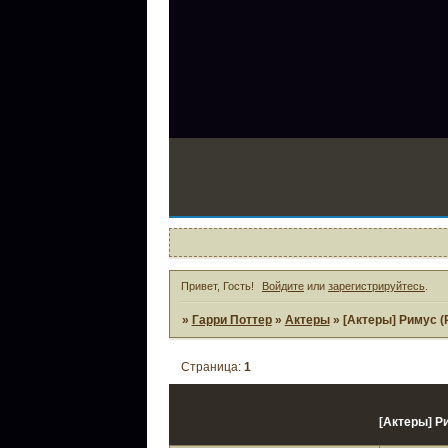
4
Привет, Гость!
Войдите
или
зарегистрируйтесь
.
»
Гарри Поттер
»
Актеры
»
[Актеры] Римус (
Страница:
1
[Актеры] Р