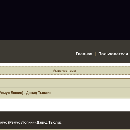
Главная
Пользователи
Активные темы
Ремус Люпин) - Дэвид Тьюлис
имус (Ремус Люпин) - Дэвид Тьюлис