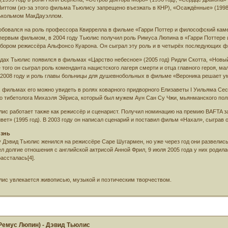
иттом (из-за этого фильма Тьюлису запрещено въезжать в КНР), «Осаждённые» (1998 
лькольмом МакДауэллом.
бовался на роль профессора Квиррелла в фильме «Гарри Поттер и философский камен
первым фильмом, в 2004 году Тьюлис получил роль Римуса Люпина в «Гарри Поттере и 
бором режиссёра Альфонсо Куарона. Он сыграл эту роль и в четырёх последующих ф
одах Тьюлис появился в фильмах «Царство небесное» (2005 год) Ридли Скотта, «Новы
е того он сыграл роль коменданта нацистского лагеря смерти и отца главного героя, м
2008 году и роль главы больницы для душевнобольных в фильме «Вероника решает ум
 фильмах его можно увидеть в ролях коварного придворного Елизаветы I Уильяма Сес
о тибетолога Михаэля Эйриса, который был мужем Аун Сан Су Чжи, мьянманского поли
ис работает также как режиссёр и сценарист. Получил номинацию на премию BAFTA з
ивет» (1995 год). В 2003 году он написал сценарий и поставил фильм «Нахал», сыграв
изнь
у Дэвид Тьюлис женился на режиссёре Саре Шугармен, но уже через год они развелись
л долгие отношения с английской актрисой Анной Фрил, 9 июля 2005 года у них родила
рассталась[4].
ис увлекается живописью, музыкой и поэтическим творчеством.
Ремус Люпин) - Дэвид Тьюлис