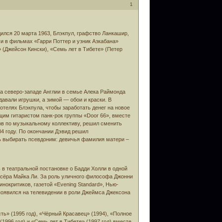
1
одился 20 марта 1963, Блэкпул, графство Ланкашир,
ми в фильмах «Гарри Поттер и узник Азкабана»
(Джейсон Кински), «Семь лет в Тибете» (Петер
на северо-западе Англии в семье Алека Раймонда
авали игрушки, а зимой — обои и краски. В
телях Блэкпула, чтобы заработать денег на новое
щим гитаристом панк-рок группы «Door 66», вместе
ов по музыкальному коллективу, решил сменить
84 году. По окончании Дэвид решил
ь выбирать псевдоним: девичья фамилия матери –
 в театральной постановке о Бадди Холли в одной
ссёра Майка Ли. За роль уличного философа Джонни
окритиков, газетой «Evening Standard», Нью-
 появился на телевидении в роли Джеймса Джексона
ь» (1995 год), «Чёрный Красавец» (1994), «Полное
(1996 год) и «Семь лет в Тибете» (1997 год) вместе