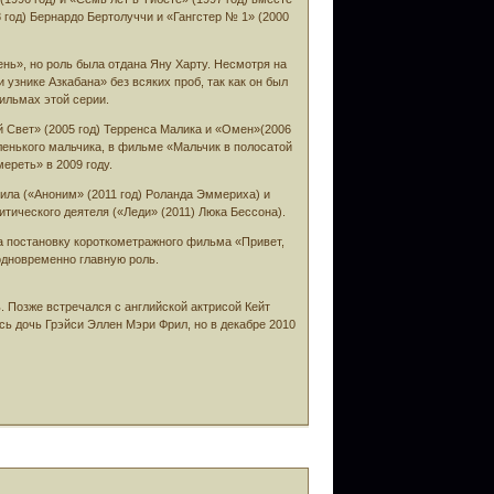
год) Бернардо Бертолуччи и «Гангстер № 1» (2000
ь», но роль была отдана Яну Харту. Несмотря на
узнике Азкабана» без всяких проб, так как он был
ильмах этой серии.
й Свет» (2005 год) Терренса Малика и «Омен»(2006
аленького мальчика, в фильме «Мальчик в полосатой
ереть» в 2009 году.
ила («Аноним» (2011 год) Роланда Эммериха) и
тического деятеля («Леди» (2011) Люка Бессона).
а постановку короткометражного фильма «Привет,
 одновременно главную роль.
. Позже встречался с английской актрисой Кейт
сь дочь Грэйси Эллен Мэри Фрил, но в декабре 2010