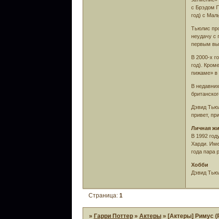
с Брэдом П
год) с Ма
Тьюлис про
неудачу с 
первым вы
В 2000-х г
год). Кром
пижаме» в 
В недавних
британског
Дэвид Тьюл
привет, пр
Личная ж
В 1992 год
Харди. Име
года пара 
Хобби
Дэвид Тьюл
Страница:
1
»
Гарри Поттер
»
Актеры
»
[Актеры] Римус (