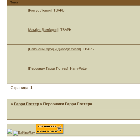
Тема
[Римус Люпин]
ТВАРЬ
[Альбус Дамблдор]
ТВАРЬ
[Близнецы Фрэд и Джордж Уизли]
ТВАРЬ
[Персонаж Гарри Поттер]
HarryPotter
Страница:
1
»
Гарри Поттер
»
Персонажи Гарри Поттера